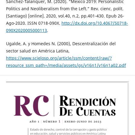
Sánchez-Talanquer, M. (2020). “Mexico 2019: Personalistic
Politics and Neoliberalism from the Left.” Rev. cienc. polít.
(Santiago) [online]. 2020, vol.40, n.2, pp.401-430. Epub 26-
Ago-2020. ISSN 0718-090X.
http://dx.doi.org/10.4067/S0718-
090X2020005000113
.
Ugalde, A. y Homedes N. (2000), Descentralización del
sector salud en América Latina,
https://www.scielosp.org/article/ssm/content/raw/?
resource_ssm_path=/media/assets/gs/v16n1/v16n1a02.pdf