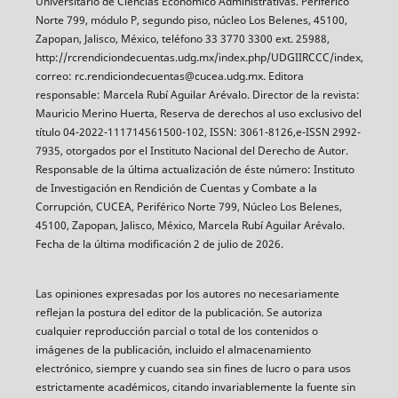
Universitario de Ciencias Económico Administrativas. Periférico
Norte 799, módulo P, segundo piso, núcleo Los Belenes, 45100,
Zapopan, Jalisco, México, teléfono 33 3770 3300 ext. 25988,
http://rcrendiciondecuentas.udg.mx/index.php/UDGIIRCCC/index,
correo: rc.rendiciondecuentas@cucea.udg.mx. Editora
responsable: Marcela Rubí Aguilar Arévalo. Director de la revista:
Mauricio Merino Huerta, Reserva de derechos al uso exclusivo del
título 04-2022-111714561500-102, ISSN: 3061-8126,e-ISSN 2992-
7935, otorgados por el Instituto Nacional del Derecho de Autor.
Responsable de la última actualización de éste número: Instituto
de Investigación en Rendición de Cuentas y Combate a la
Corrupción, CUCEA, Periférico Norte 799, Núcleo Los Belenes,
45100, Zapopan, Jalisco, México, Marcela Rubí Aguilar Arévalo.
Fecha de la última modificación 2 de julio de 2026.
Las opiniones expresadas por los autores no necesariamente
reflejan la postura del editor de la publicación. Se autoriza
cualquier reproducción parcial o total de los contenidos o
imágenes de la publicación, incluido el almacenamiento
electrónico, siempre y cuando sea sin fines de lucro o para usos
estrictamente académicos, citando invariablemente la fuente sin