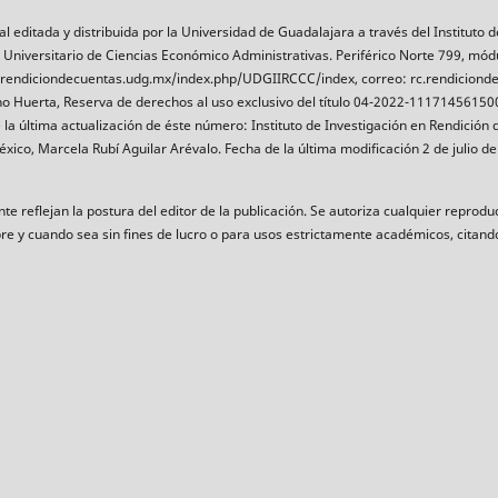
ditada y distribuida por la Universidad de Guadalajara a través del Instituto d
 Universitario de Ciencias Económico Administrativas. Periférico Norte 799, mód
://rcrendiciondecuentas.udg.mx/index.php/UDGIIRCCC/index, correo: rc.rendicio
rino Huerta, Reserva de derechos al uso exclusivo del título 04-2022-111714561
 la última actualización de éste número: Instituto de Investigación en Rendició
xico, Marcela Rubí Aguilar Arévalo. Fecha de la última modificación 2 de julio de
 reflejan la postura del editor de la publicación. Se autoriza cualquier reproduc
re y cuando sea sin fines de lucro o para usos estrictamente académicos, citando